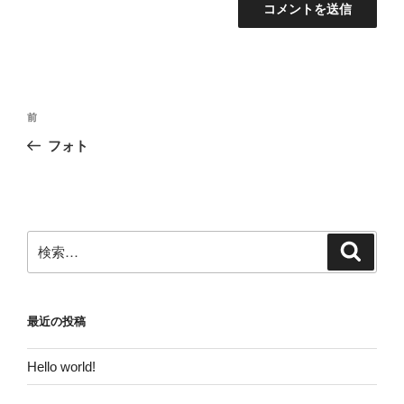
投
前
前
稿
の
フォト
ナ
投
ビ
稿
ゲ
ー
検
検
シ
索
索:
ョ
ン
最近の投稿
Hello world!