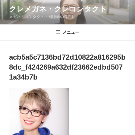
コ
クレメガネ・クレコンタクト
ン
メガネ・コンタクト・補聴器の専門店
テ
ン
ツ
メニュー
へ
ス
キ
acb5a5c7136bd72d10822a816295b
ッ
8dc_f424269a632df23662edbd507
プ
1a34b7b